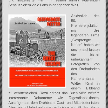
und inszenierte Film mit seinen brillant agierenden
Schauspielern viele Fans in der ganzen Welt.
Anlässlich des
50.
Premierenjubiläu
ms des
legendären Films
„Gesprengte
Ketten“ haben wir
uns entschlossen
die bisher
unbekannten
Fotografien von
den Dreharbeiten
des
Kameramanns
Walter Riml in
einem Bildband
zu veröffentlichen. Dazu enthält das Buch viele weitere
interessante Dokumente wie Tagesdispositionen,
Auszüge aus dem Drehbuch, Cast- und Mitarbeiterlisten.
Aber auch Unterkunfts-verzeichnisse enthält das Buch.