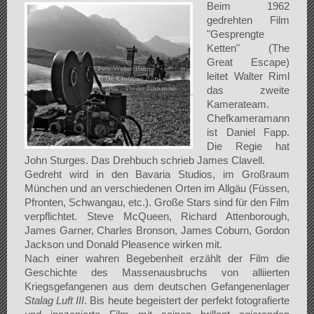
Beim 1962
gedrehten Film
"Gesprengte
Ketten" (The
Great Escape)
leitet Walter Riml
das zweite
Kamerateam.
Chefkameramann
ist Daniel Fapp.
Die Regie hat
John Sturges. Das Drehbuch schrieb James Clavell.
Gedreht wird in den Bavaria Studios, im Großraum
München und an verschiedenen Orten im Allgäu (Füssen,
Pfronten, Schwangau, etc.). Große Stars sind für den Film
verpflichtet. Steve McQueen, Richard Attenborough,
James Garner, Charles Bronson, James Coburn, Gordon
Jackson und Donald Pleasence wirken mit.
Nach einer wahren Begebenheit erzählt der Film die
Geschichte des Massenausbruchs von alliierten
Kriegsgefangenen aus dem deutschen Gefangenenlager
Stalag Luft III
. Bis heute begeistert der perfekt fotografierte